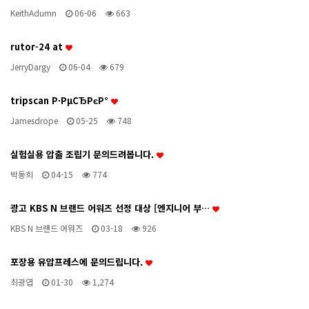
KeithAdumn
06-06
663
rutor-24 at
JerryDargy
06-04
679
tripscan Р·РµСЂРєР°
Jamesdrope
05-25
748
실험실용 압출 조립기 문의드려봅니다.
박동희
04-15
774
광고 KBS N 브랜드 어워즈 선정 대상 [엔지니어 부…
KBS N 브랜드 어워즈
03-18
926
포장용 유압프레스에 문의드립니다.
최광엽
01-30
1,274