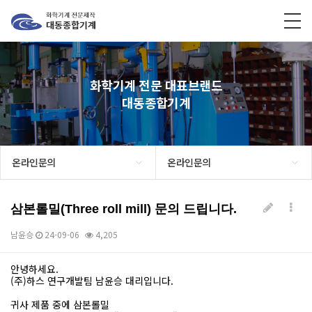
화학기계 전문 대표브랜드
대동종합기계
온라인문의
온라인문의
삼본롤밀(Three roll mill) 문의 드립니다.
남윤승
24-09-06
4,205
안녕하세요.
본문
(주)하스 연구개발팀 남윤승 대리입니다.
귀사 제품 중에 삼본롤밀