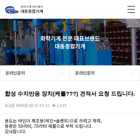
화학기계 전문 대표브랜드
대동종합기계
온라인문의
온라인문의
합성 수지반응 장치(케틀???) 견적서 요청 드립니다.
유길준 (테라온)
25-10-22
2,039
용도는 바인더 제조용(레진+솔벤트)으로 쓰려고 하며,
본문
용량은 50리터, 70리터 제품으로 부탁 드립니다.
감사합니다.