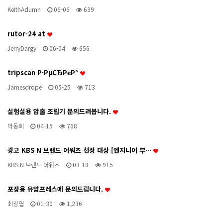
KeithAdumn
06-06
639
rutor-24 at
JerryDargy
06-04
656
tripscan Р·РµСЂРєР°
Jamesdrope
05-25
713
실험실용 압출 조립기 문의드려봅니다.
박동희
04-15
768
광고 KBS N 브랜드 어워즈 선정 대상 [엔지니어 부…
KBS N 브랜드 어워즈
03-18
915
포장용 유압프레스에 문의드립니다.
최광엽
01-30
1,236