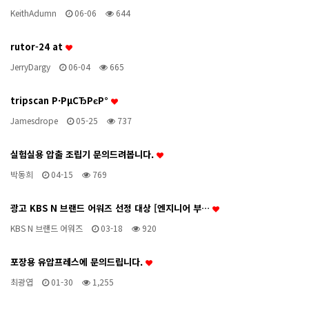
KeithAdumn
06-06
644
rutor-24 at
JerryDargy
06-04
665
tripscan Р·РµСЂРєР°
Jamesdrope
05-25
737
실험실용 압출 조립기 문의드려봅니다.
박동희
04-15
769
광고 KBS N 브랜드 어워즈 선정 대상 [엔지니어 부…
KBS N 브랜드 어워즈
03-18
920
포장용 유압프레스에 문의드립니다.
최광엽
01-30
1,255