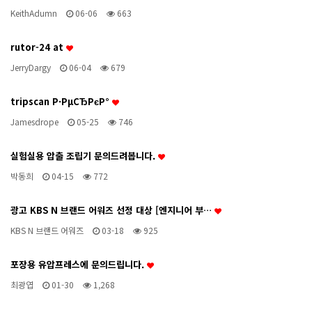
KeithAdumn
06-06
663
rutor-24 at
JerryDargy
06-04
679
tripscan Р·РµСЂРєР°
Jamesdrope
05-25
746
실험실용 압출 조립기 문의드려봅니다.
박동희
04-15
772
광고 KBS N 브랜드 어워즈 선정 대상 [엔지니어 부…
KBS N 브랜드 어워즈
03-18
925
포장용 유압프레스에 문의드립니다.
최광엽
01-30
1,268