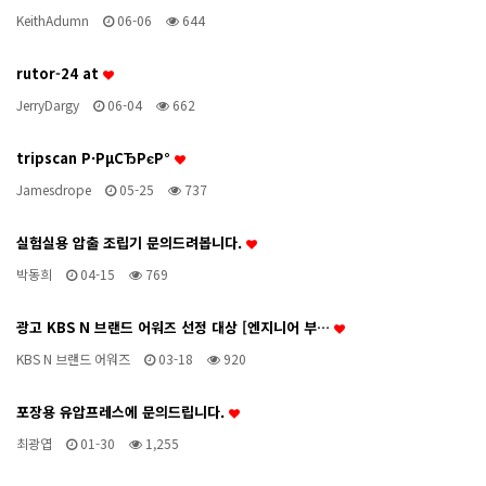
KeithAdumn
06-06
644
rutor-24 at
JerryDargy
06-04
662
tripscan Р·РµСЂРєР°
Jamesdrope
05-25
737
실험실용 압출 조립기 문의드려봅니다.
박동희
04-15
769
광고 KBS N 브랜드 어워즈 선정 대상 [엔지니어 부…
KBS N 브랜드 어워즈
03-18
920
포장용 유압프레스에 문의드립니다.
최광엽
01-30
1,255